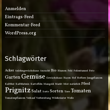
Anmelden
Eintrags-Feed
Kommentar-Feed
WordPress.org
Schlagwörter
Acker
Bio
Anlehngewächshaus
Anzucht
Blumen
Feld
Folientunnel
Foto
Gemüse
Garten
Gewächshaus
Hasen
Hof
Hoftiere
Jungpflanzen
Pferd
Kaltblut
Kaltblutmix
Kartoffeln
Mangold
Markt
Mist
natürlich
Prignitz
Tomaten
Salat
Sorten
Sorte
Tiere
Tomatenpflanzen
Verkauf
Vorbereitung
Wildkräuter
Wolle