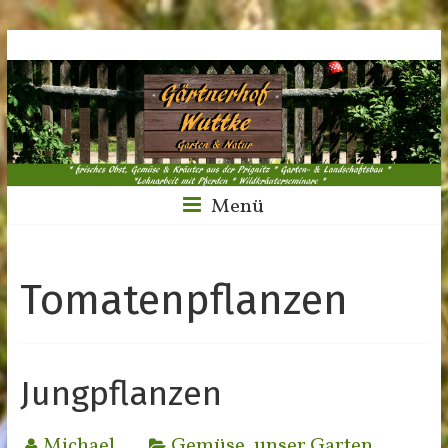
Menü
Tomatenpflanzen
Jungpflanzen
Michael
Gemüse
,
unser Garten