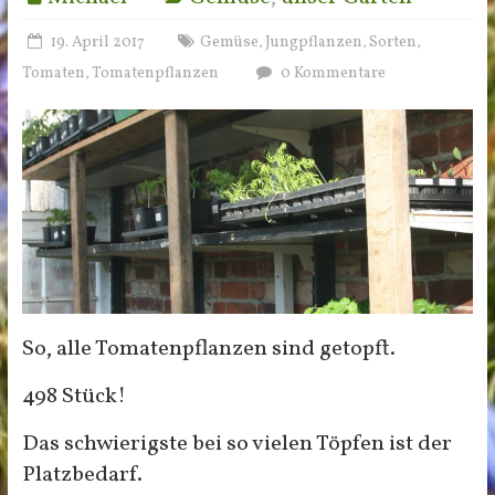
19. April 2017
Gemüse
Jungpflanzen
Sorten
,
,
,
Tomaten
Tomatenpflanzen
0 Kommentare
,
So, alle Tomatenpflanzen sind getopft.
498 Stück!
Das schwierigste bei so vielen Töpfen ist der
Platzbedarf.