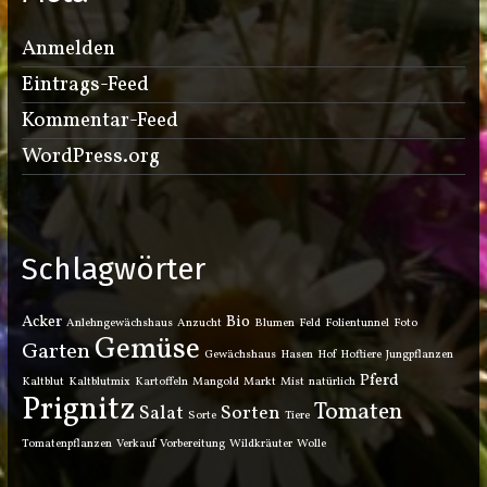
Anmelden
Eintrags-Feed
Kommentar-Feed
WordPress.org
Schlagwörter
Acker
Bio
Anlehngewächshaus
Anzucht
Blumen
Feld
Folientunnel
Foto
Gemüse
Garten
Gewächshaus
Hasen
Hof
Hoftiere
Jungpflanzen
Pferd
Kaltblut
Kaltblutmix
Kartoffeln
Mangold
Markt
Mist
natürlich
Prignitz
Tomaten
Salat
Sorten
Sorte
Tiere
Tomatenpflanzen
Verkauf
Vorbereitung
Wildkräuter
Wolle