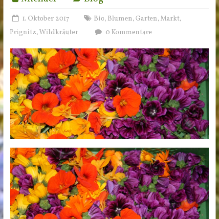
1. Oktober 2017
Bio
Blumen
Garten
Markt
,
,
,
,
Prignitz
Wildkräuter
0 Kommentare
,