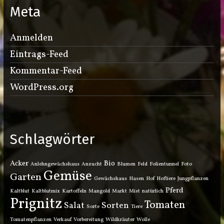
Meta
Anmelden
Eintrags-Feed
Kommentar-Feed
WordPress.org
Schlagwörter
Acker
Bio
Anlehngewächshaus
Anzucht
Blumen
Feld
Folientunnel
Foto
Gemüse
Garten
Gewächshaus
Hasen
Hof
Hoftiere
Jungpflanzen
Pferd
Kaltblut
Kaltblutmix
Kartoffeln
Mangold
Markt
Mist
natürlich
Prignitz
Tomaten
Salat
Sorten
Sorte
Tiere
Tomatenpflanzen
Verkauf
Vorbereitung
Wildkräuter
Wolle