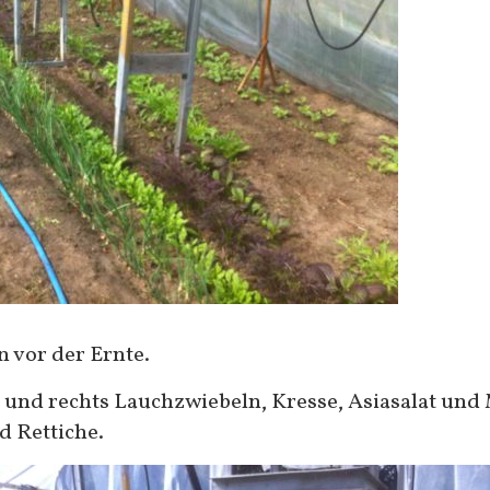
n vor der Ernte.
t und rechts Lauchzwiebeln, Kresse, Asiasalat un
 Rettiche.