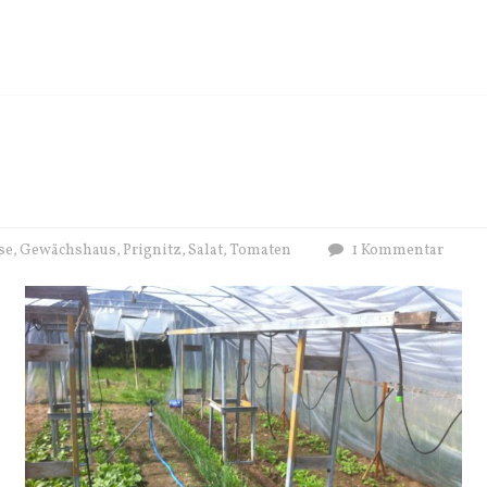
se
Gewächshaus
Prignitz
Salat
Tomaten
1 Kommentar
,
,
,
,