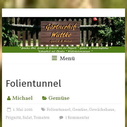
Menü
Folientunnel
Michael
Gemüse
1. Mai 2016
Folientunnel
Gemüse
Gewächshaus
,
,
,
Prignitz
Salat
Tomaten
1 Kommentar
,
,