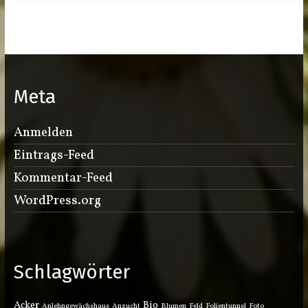
Meta
Anmelden
Eintrags-Feed
Kommentar-Feed
WordPress.org
Schlagwörter
Acker
Bio
Anlehngewächshaus
Anzucht
Blumen
Feld
Folientunnel
Foto