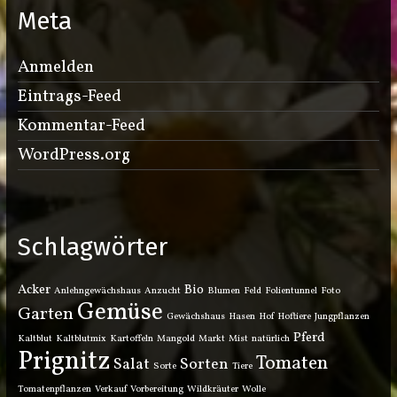
Meta
Anmelden
Eintrags-Feed
Kommentar-Feed
WordPress.org
Schlagwörter
Acker
Bio
Anlehngewächshaus
Anzucht
Blumen
Feld
Folientunnel
Foto
Gemüse
Garten
Gewächshaus
Hasen
Hof
Hoftiere
Jungpflanzen
Pferd
Kaltblut
Kaltblutmix
Kartoffeln
Mangold
Markt
Mist
natürlich
Prignitz
Tomaten
Salat
Sorten
Sorte
Tiere
Tomatenpflanzen
Verkauf
Vorbereitung
Wildkräuter
Wolle