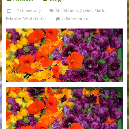
1. Oktober 2017
Bio
Blumen
Garten
Markt
,
,
,
,
Prignitz
Wildkräuter
0 Kommentare
,