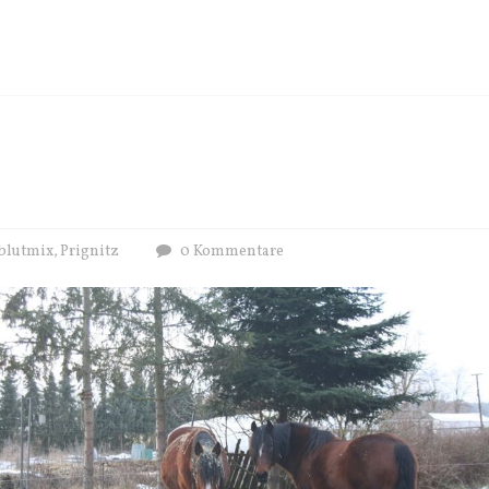
blutmix
Prignitz
0 Kommentare
,