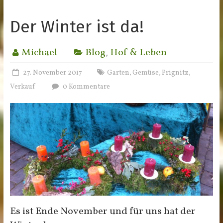
Der Winter ist da!
Michael
Blog
,
Hof & Leben
27. November 2017
Garten
Gemüse
Prignitz
,
,
,
Verkauf
0 Kommentare
Es ist Ende November und für uns hat der