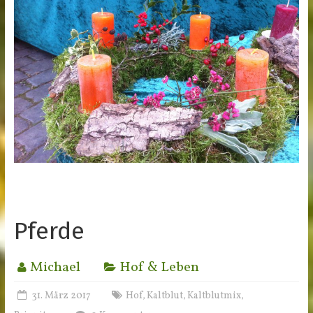
Pferde
Michael
Hof & Leben
31. März 2017
Hof
Kaltblut
Kaltblutmix
,
,
,