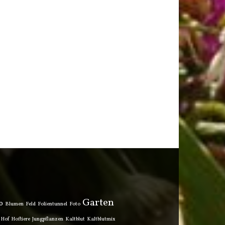
Garten
o
Blumen
Feld
Folientunnel
Foto
Hof
Hoftiere
Jungpflanzen
Kaltblut
Kaltblutmix