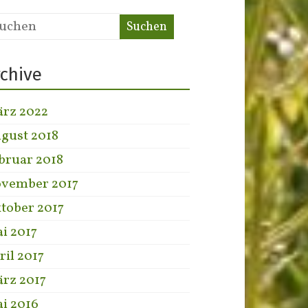
rchive
rz 2022
gust 2018
bruar 2018
vember 2017
tober 2017
i 2017
ril 2017
rz 2017
i 2016