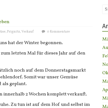
eben
A
üse
Prignitz
Verkauf
0 Kommentare
,
,
Mä
uns hat der Winter begonnen.
Au
a zum letzten Mal für dieses Jahr auf den
Fe
No
usätzlich noch auf dem Donnerstagsmarkt
Ok
Zehlendorf. Somit war unser Gemüse
Ma
 als geplant.
Ap
n innerhalb 2 Wochen komplett verkauft.
Mä
uhe. Zu tun ist auf dem Hof und selbst im
Ma