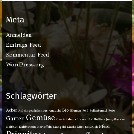
Meta
Anmelden
Eintrags-Feed
Kommentar-Feed
WordPress.org
Schlagwörter
Acker
Bio
Anlehngewächshaus
Anzucht
Blumen
Feld
Folientunnel
Foto
Gemüse
Garten
Gewächshaus
Hasen
Hof
Hoftiere
Jungpflanzen
Pferd
Kaltblut
Kaltblutmix
Kartoffeln
Mangold
Markt
Mist
natürlich