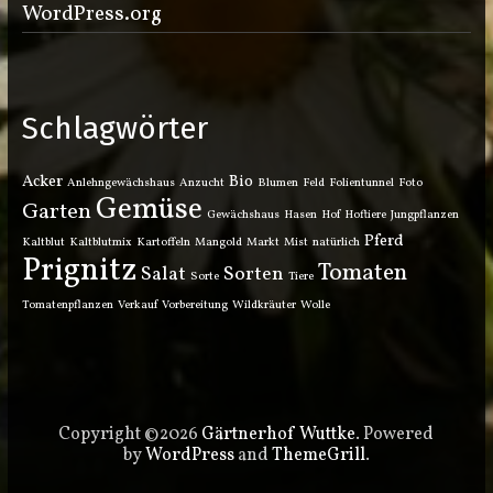
WordPress.org
Schlagwörter
Acker
Bio
Anlehngewächshaus
Anzucht
Blumen
Feld
Folientunnel
Foto
Gemüse
Garten
Gewächshaus
Hasen
Hof
Hoftiere
Jungpflanzen
Pferd
Kaltblut
Kaltblutmix
Kartoffeln
Mangold
Markt
Mist
natürlich
Prignitz
Tomaten
Salat
Sorten
Sorte
Tiere
Tomatenpflanzen
Verkauf
Vorbereitung
Wildkräuter
Wolle
Copyright ©2026
Gärtnerhof Wuttke
. Powered
by
WordPress
and
ThemeGrill
.